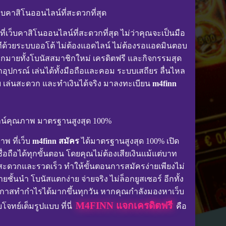
เว็บคาสิโนออนไลน์ที่สะดวกที่สุด
้ ที่เว็บคาสิโนออนไลน์ที่สะดวกที่สุด ไม่ว่าคุณจะเป็นมือ
าทีด้วยระบบออโต้ ไม่ต้องแอดไลน์ ไม่ต้องรอแอดมินตอบ
ษมากมายทั้งโบนัสสมาชิกใหม่ เครดิตฟรี และกิจกรรมสุด
บทุกอุปกรณ์ เล่นได้ทั้งมือถือและคอม ระบบเสถียร ลื่นไหล
 เล่นสะดวก และทำเงินได้จริง มาลงทะเบียน
m4finn
ไลน์คุณภาพ มาตรฐานสูงสุด 100%
าพ ที่เว็บ
m4finn สมัคร
ได้มาตรฐานสูงสุด 100% เปิด
่อถือได้ทุกขั้นตอน โดยคุณไม่ต้องเสียเงินแม้แต่บาท
สะดวกและรวดเร็ว ทำให้ขั้นตอนการสมัครง่ายเพียงไม่
ายชั้นนำ โบนัสแตกง่าย จ่ายจริง ไม่ล็อกยูสเซอร์ อีกทั้ง
ิ่มโอกาสทำกำไรได้มากขึ้นทุกวัน หากคุณกำลังมองหาเว็บ
M4FINN แจกเครดิตฟรี
ทย์เต็มรูปแบบ ที่นี่
คือ