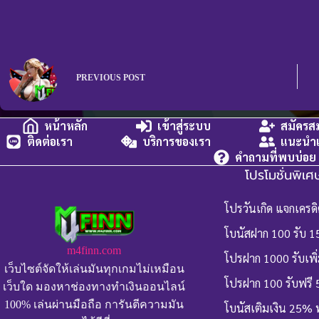
PREVIOUS
POST
หน้าหลัก
เข้าสู่ระบบ
สมัครส
ติดต่อเรา
บริการของเรา
แนะนำเ
คำถามที่พบบ่อย
โปรโมชั่นพิเ
โปรวันเกิด แจกเครด
โบนัสฝาก 100 รับ 1
m4finn.com
โปรฝาก 1000 รับเพ
เว็บไซต์จัดให้เล่นมันทุกเกมไม่เหมือน
โปรฝาก 100 รับฟรี 
เว็บใด มองหาช่องทางทำเงินออนไลน์
100% เล่นผ่านมือถือ การันตีความมัน
โบนัสเติมเงิน 25% ท