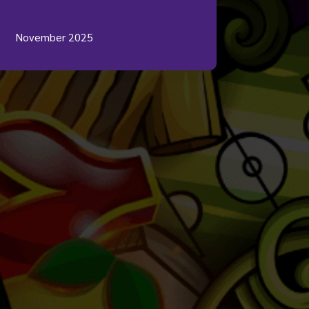
November 2025