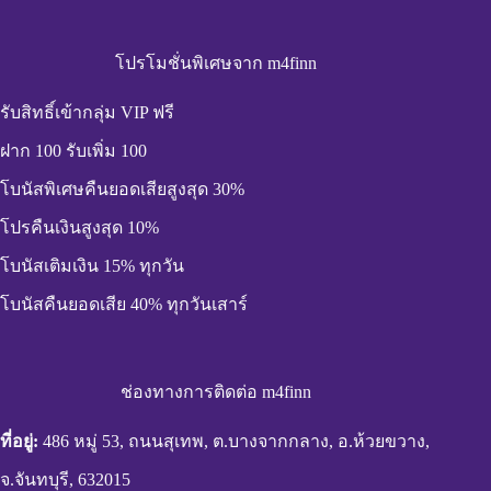
โปรโมชั่นพิเศษจาก m4finn
รับสิทธิ์เข้ากลุ่ม VIP ฟรี
ฝาก 100 รับเพิ่ม 100
โบนัสพิเศษคืนยอดเสียสูงสุด 30%
โปรคืนเงินสูงสุด 10%
โบนัสเติมเงิน 15% ทุกวัน
โบนัสคืนยอดเสีย 40% ทุกวันเสาร์
ช่องทางการติดต่อ m4finn
ที่อยู่:
486 หมู่ 53, ถนนสุเทพ, ต.บางจากกลาง, อ.ห้วยขวาง,
จ.จันทบุรี, 632015