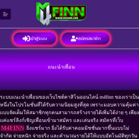
Skip
to
content
เข้าสู่ระบบ
สมัครสมาชิก
แนะนำเพื่อน
ระบบแนะนำเพื่อนของเว็บไซต์คาสิโนออนไลน์ m4finn ของเราเป็น
หนึ่งในโปรโมชั่นที่ได้รับความนิยมสูงที่สุด เพราะมอบความคุ้มค่า
แบบจัดเต็มให้สมาชิกทุกคนสามารถสร้างรายได้เพิ่มได้ง่าย ๆ เพียง
แค่แชร์ลิงก์เชิญเพื่อนเข้ามาสมัคร และเล่นจริง สมัครที่เว็บ
M4FINN
ยิ่งแชร์มาก ยิ่งได้รับค่าคอมมิชชั่นมากขึ้นแบบไม่
จำกัด จ่ายหนัก จ่ายจริง และคำนวณรายได้ให้แบบอัตโนมัติทุกวัน