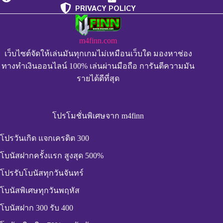
PRIVACY POLICY
m4finn.com
เว็บไซต์จัดให้เล่นมันทุกเกมไม่เหมือนเว็บใด มองหาช่อง
ทางทำเงินออนไลน์ 100% เล่นผ่านมือถือ การันตีความมัน
รายได้ดีที่สุด
โปรโมชั่นพิเศษจาก m4finn
โปรวันเกิด แจกเครดิต 300
โบนัสฝากครั้งแรก สูงสุด 500%
โปรรับโบนัสทุกวันจันทร์
โบนัสพิเศษทุกวันพฤหัส
โบนัสฝาก 300 รับ 400