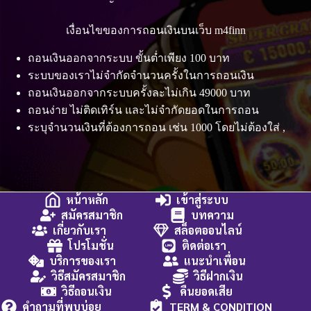
เงื่อนไขของการถอนเงินบนเว็บ m4finn
ถอนเงินออกจากระบบ ขั้นต่ำเพียง 100 บาท
ระบบของเราไม่จำกัดจำนวนครั้งในการถอนเงิน
ถอนเงินออกจากระบบครั้งละไม่เกิน 49000 บาท
ถอนง่าย ไม่ติดเทิร์น และไม่จำกัดยอดในการถอน
ระบุจำนวนเงินที่ต้องการถอน เช่น 1000 โดยไม่ต้องใส่ ,
หน้าหลัก
เข้าสู่ระบบ
สมัครสมาชิก
บทความ
เกี่ยวกับเรา
สล็อตออนไลน์
โปรโมชั่น
ติดต่อเรา
บริการของเรา
แนะนำเพื่อน
วิธีสมัครสมาชิก
วิธีฝากเงิน
วิธีถอนเงิน
คืนยอดเสีย
คำถามที่พบบ่อย
TERM & CONDITION