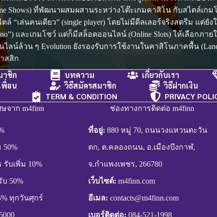
ame Shows) ที่พัฒนาผสมผสานระหว่างโต๊ะเกมคาสิโน กับสไตล์เกม
นสไตล์ “เล่นคนเดียว” (single player) โดยไม่มีดีลเลอร์จริงสตรีม
sino”) และเกมโชว์ แต่ก็มีสล็อตออนไลน์ (Online Slots) ให้เลือกภ
ไลน์ล้วน ๆ Evolution ยังรองรับการใช้งานในคาสิโนภาคพื้น (Land
ลาสสิก
มาชิก
บทความ
เกี่ยวกับเรา
พื่อน
วิธีสมัครสมาชิก
วิธีฝากเงิน
TERM & CONDITION
PRIVACY POLI
ศษจาก m4finn
ช่องทางการติดต่อ m4finn
0%
ที่อยู่:
880 หมู่ 70, ถนนวงแหวนตะวัน
ม 50%
ตก, ต.คลองถนน, อ.เมืองบึงกาฬ,
 รับเพิ่ม 10%
จ.กำแพงเพชร, 266780
รับ 50%
เว็บไซต์:
m4finn.com
% ทุกวันศุกร์
อีเมล:
contacts@m4finn.com
 5000
เบอร์ติดต่อ:
084-521-1998