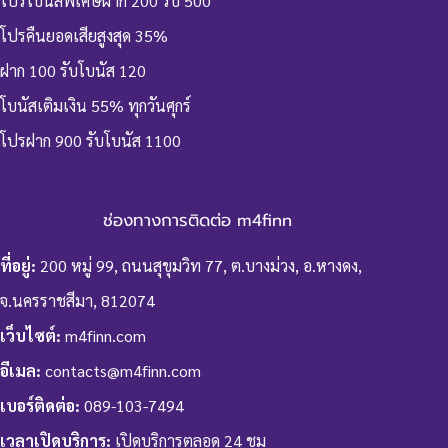
โปรโบนัสพิเศษฝาก 200 รับ 500
โปรคืนยอดเสียสูงสุด 35%
ฝาก 100 รับโบนัส 120
โบนัสเติมเงิน 55% ทุกวันศุกร์
โปรฝาก 900 รับโบนัส 1100
ช่องทางการติดต่อ m4finn
ที่อยู่:
200 หมู่ 99, ถนนสุขุมวิท 77, ต.บางม่วง, อ.หางดง,
จ.นครราชสีมา, 812074
เว็บไซต์:
m4finn.com
อีเมล:
contacts@m4finn.com
เบอร์ติดต่อ:
089-103-7494
เวลาเปิดบริการ:
เปิดบริการตลอด 24 ชม